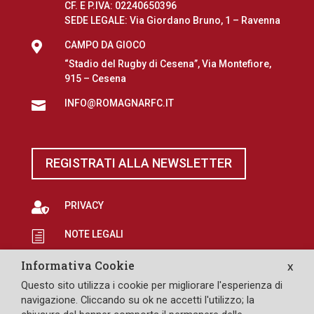
CF. E P.IVA: 02240650396
SEDE LEGALE: Via Giordano Bruno, 1 – Ravenna

CAMPO DA GIOCO
“Stadio del Rugby di Cesena”, Via Montefiore,
915 – Cesena
INFO@ROMAGNARFC.IT

REGISTRATI ALLA NEWSLETTER

PRIVACY
NOTE LEGALI
h
EROGAZIONI PUBBLICHE
p
Informativa Cookie
X
Questo sito utilizza i cookie per migliorare l'esperienza di

SAFEGUARDING
navigazione. Cliccando su ok ne accetti l'utilizzo; la