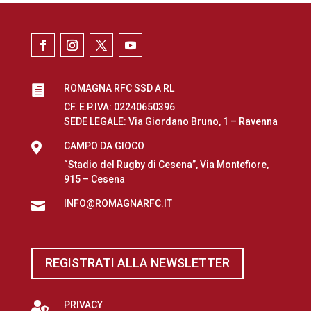
ROMAGNA RFC SSD A RL

CF. E P.IVA: 02240650396
SEDE LEGALE: Via Giordano Bruno, 1 – Ravenna

CAMPO DA GIOCO
“Stadio del Rugby di Cesena”, Via Montefiore,
915 – Cesena
INFO@ROMAGNARFC.IT

REGISTRATI ALLA NEWSLETTER

PRIVACY