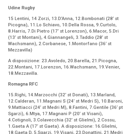
Udine Rugby
15 Lentini, 14 Zorzi, 13.D’Anna, 12.Bombonati (28’ st
Picogna), 11.Lo Schiavo, 10.Della Rossa, 9.Curtolo,
8.Harris, 7.Di Pietro (17’ st Lorenzon), 6.Macor, 5.Dri
(13’ st Montani), 4.Giannangeli, 3.Taddio (28’ st
Wachsmann), 2.Corbanese, 1.Montorfano (36’ st
Mezzavilla)
A disposizione: 23.Avoledo, 20.Barella, 21.Picogna,
22.Montani, 17.Lorenzon, 16.Wachsmann, 19.Venier,
18.Mezzavilla.
Romagna RFC
15.Righi, 14.Marzocchi (32’ st Donati), 13.Marland,
12.Calderan, 11.Magnani S (24’ st Medri S), 10.Baroni,
9.Mattiacci (24’ st Medri M), 8.Fantini, 7.Gentile (36’ pt
Sgarzi), 6.Mtya, 17.Magnani P (20’ st Visani),
4.Cotignoli, 3.Colavecchia (32’ st Glielmi), 2.Cossu,
1.Gaeta A (17’ st Gaeta). A disposizione: 16.Glielmi,
18.Gaeta D, 5.Sgarzi, 19.Visani, 23.Donattini, 21.Medri