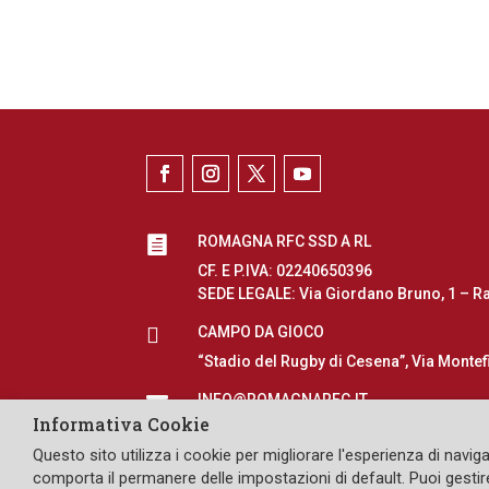
ROMAGNA RFC SSD A RL

CF. E P.IVA: 02240650396
SEDE LEGALE: Via Giordano Bruno, 1 – R

CAMPO DA GIOCO
“Stadio del Rugby di Cesena”, Via Montef
INFO@ROMAGNARFC.IT

Informativa Cookie
Questo sito utilizza i cookie per migliorare l'esperienza di naviga
DESIGN: PULLOVER
comporta il permanere delle impostazioni di default. Puoi gestire