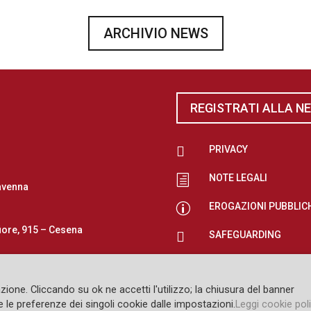
ARCHIVIO NEWS
REGISTRATI ALLA N

PRIVACY
NOTE LEGALI
h
avenna
EROGAZIONI PUBBLIC
p
iore, 915 – Cesena

SAFEGUARDING
zione. Cliccando su ok ne accetti l'utilizzo; la chiusura del banner
 le preferenze dei singoli cookie dalle impostazioni.
Leggi cookie pol