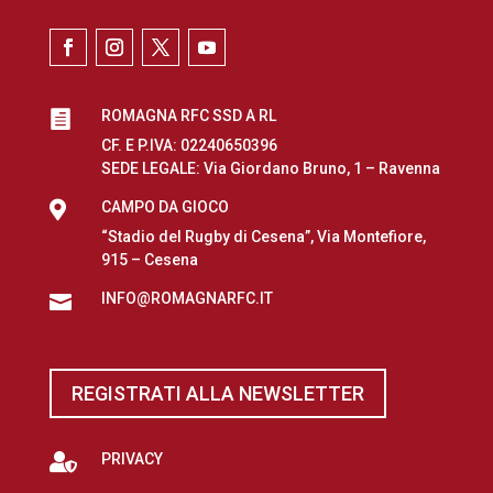
ROMAGNA RFC SSD A RL

CF. E P.IVA: 02240650396
SEDE LEGALE: Via Giordano Bruno, 1 – Ravenna

CAMPO DA GIOCO
“Stadio del Rugby di Cesena”, Via Montefiore,
915 – Cesena
INFO@ROMAGNARFC.IT

REGISTRATI ALLA NEWSLETTER

PRIVACY