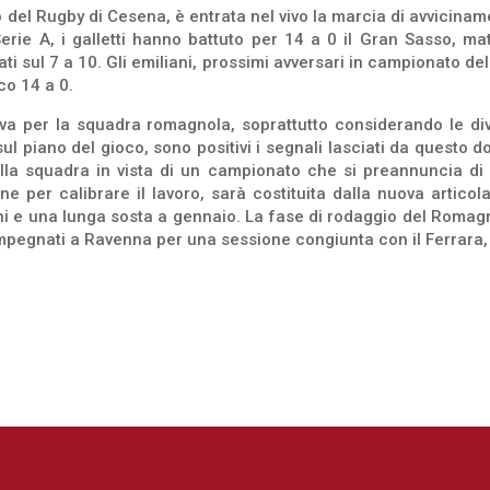
io del Rugby di Cesena, è entrata nel vivo la marcia di avvicin
Serie A, i galletti hanno battuto per 14 a 0 il Gran Sasso, m
mati sul 7 a 10. Gli emiliani, prossimi avversari in campionato
co 14 a 0.
rova per la squadra romagnola, soprattutto considerando le di
 piano del gioco, sono positivi i segnali lasciati da questo do
lla squadra in vista di un campionato che si preannuncia di a
e per calibrare il lavoro, sarà costituita dalla nuova articol
zioni e una lunga sosta a gennaio. La fase di rodaggio del Rom
 impegnati a Ravenna per una sessione congiunta con il Ferrara,