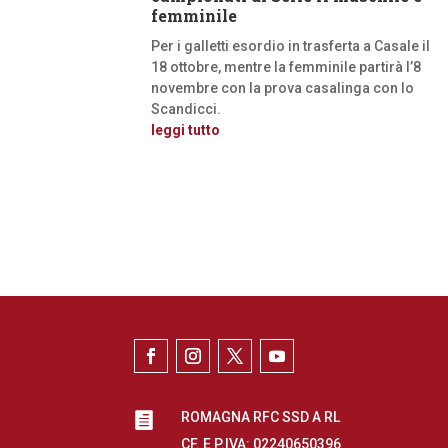
femminile
Per i galletti esordio in trasferta a Casale il
18 ottobre, mentre la femminile partirà l’8
novembre con la prova casalinga con lo
Scandicci.
leggi tutto
ROMAGNA RFC SSD A RL

CF. E P.IVA: 02240650396