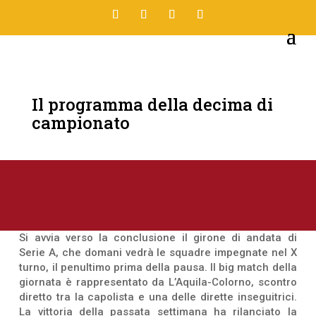
Il programma della decima di
campionato
14 Dic 2013
CAMPIONATO 2013-14
|
ROMAGNA RFC
|
TOP NEWS
Si avvia verso la conclusione il girone di andata di
Serie A, che domani vedrà le squadre impegnate nel X
turno, il penultimo prima della pausa. Il big match della
giornata è rappresentato da L’Aquila-Colorno, scontro
diretto tra la capolista e una delle dirette inseguitrici.
La vittoria della passata settimana ha rilanciato la