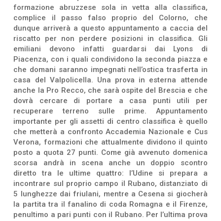
formazione abruzzese sola in vetta alla classifica,
complice il passo falso proprio del Colorno, che
dunque arriverà a questo appuntamento a caccia del
riscatto per non perdere posizioni in classifica. Gli
emiliani devono infatti guardarsi dai Lyons di
Piacenza, con i quali condividono la seconda piazza e
che domani saranno impegnati nell’ostica trasferta in
casa del Valpolicella. Una prova in esterna attende
anche la Pro Recco, che sarà ospite del Brescia e che
dovrà cercare di portare a casa punti utili per
recuperare terreno sulle prime. Appuntamento
importante per gli assetti di centro classifica è quello
che metterà a confronto Accademia Nazionale e Cus
Verona, formazioni che attualmente dividono il quinto
posto a quota 27 punti. Come già avvenuto domenica
scorsa andrà in scena anche un doppio scontro
diretto tra le ultime quattro: l’Udine si prepara a
incontrare sul proprio campo il Rubano, distanziato di
5 lunghezze dai friulani, mentre a Cesena si giocherà
la partita tra il fanalino di coda Romagna e il Firenze,
penultimo a pari punti con il Rubano. Per l’ultima prova