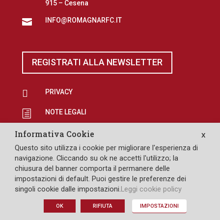
915 – Cesena
INFO@ROMAGNARFC.IT

REGISTRATI ALLA NEWSLETTER

PRIVACY
NOTE LEGALI
h
EROGAZIONI PUBBLICHE
p
Informativa Cookie
X
Questo sito utilizza i cookie per migliorare l'esperienza di

SAFEGUARDING
navigazione. Cliccando su ok ne accetti l'utilizzo; la
chiusura del banner comporta il permanere delle
impostazioni di default. Puoi gestire le preferenze dei
singoli cookie dalle impostazioni.
Leggi cookie policy
DESIGN: PULLOVER
OK
RIFIUTA
IMPOSTAZIONI