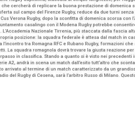
, che cercherà di replicare la buona prestazione di domenica
asferta sul campo del Firenze Rugby, reduce da due turni senza p
il Cus Verona Rugby, dopo la sconfitta di domenica scorsa con 
ppuntamento casalingo con il Modena Rugby potrebbe consentire 
f. L’Accademia Nazionale Tirrenia, più staccata dalla fascia alt
ropria posizione: la squadra federale è attesa dal match in casa
a l’incontro tra Romagna RFC e Rubano Rugby, formazioni che s
etti. La squadra romagnola dovrà trovare la giusta reazione per
passo in classifica. Stando a quanto si è visto nei precedenti i
ie A2, andrà in scena un match dall’esito tutt’altro che scontato
to arrivato al termine di un match caratterizzato da un grandissi
tadio del Rugby di Cesena, sarà l’arbitro Russo di Milano. Quest