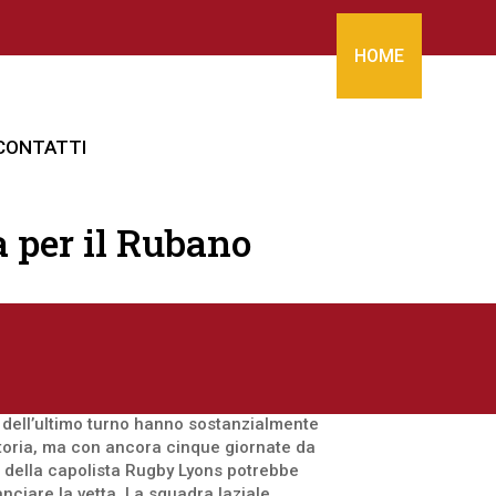
HOME
CONTATTI
a per il Rubano
ti dell’ultimo turno hanno sostanzialmente
atoria, ma con ancora cinque giornate da
o della capolista Rugby Lyons potrebbe
nciare la vetta. La squadra laziale