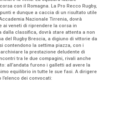
 scorsa con il Romagna. La Pro Recco Rugby,
unti e dunque a caccia di un risultato utile
l’Accademia Nazionale Tirrenia, dovrà
ai veneti di riprendere la corsa in
a dalla classifica, dovrà stare attenta a non
 del Rugby Brescia, a digiuno di vittorie da
i contendono la settima piazza, con i
 archiviare la prestazione deludente di
ncontri tra le due compagini, rivali anche
: all’andata furono i galletti ad avere la
mo equilibrio in tutte le sue fasi. A dirigere
o l’elenco dei convocati: