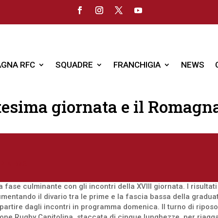
GNA RFC
SQUADRE
FRANCHIGIA
NEWS
ttesima giornata e il Romagn
P NEWS
 fase culminante con gli incontri della XVIII giornata. I risulta
umentando il divario tra le prime e la fascia bassa della gradu
partire dagli incontri in programma domenica. Il turno di ripos
ione Rugby Capitolina, staccata di cinque lunghezze, per riagga