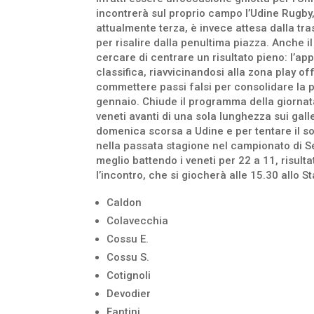
incontrerà sul proprio campo l’Udine Rugby
attualmente terza, è invece attesa dalla tr
per risalire dalla penultima piazza. Anche 
cercare di centrare un risultato pieno: l’a
classifica, riavvicinandosi alla zona play of
commettere passi falsi per consolidare la p
gennaio. Chiude il programma della giornat
veneti avanti di una sola lunghezza sui gall
domenica scorsa a Udine e per tentare il sor
nella passata stagione nel campionato di Ser
meglio battendo i veneti per 22 a 11, risulta
l’incontro, che si giocherà alle 15.30 allo S
Caldon
Colavecchia
Cossu E.
Cossu S.
Cotignoli
Devodier
Fantini