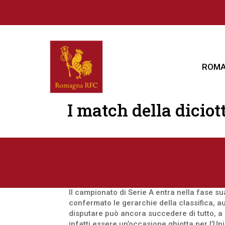
ROMA
I match della dicio
13 Apr 2013
CAMPIONATO 2012-13
|
ROMAGNA RFC
|
TO
Il campionato di Serie A entra nella fase sua
confermato le gerarchie della classifica, a
disputare può ancora succedere di tutto, a 
infatti essere un’occasione ghiotta per l’Un