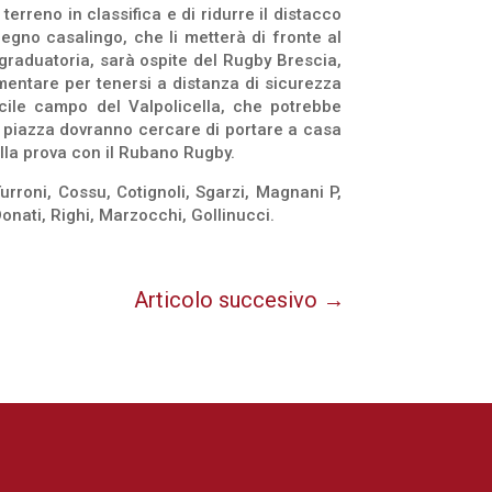
erreno in classifica e di ridurre il distacco
pegno casalingo, che li metterà di fronte al
graduatoria, sarà ospite del Rugby Brescia,
mentare per tenersi a distanza di sicurezza
cile campo del Valpolicella, che potrebbe
za piazza dovranno cercare di portare a casa
ella prova con il Rubano Rugby.
urroni, Cossu, Cotignoli, Sgarzi, Magnani P,
Donati, Righi, Marzocchi, Gollinucci.
Articolo succesivo
→