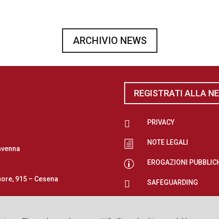
ARCHIVIO NEWS
REGISTRATI ALLA N

PRIVACY
NOTE LEGALI
h
avenna
EROGAZIONI PUBBLIC
p
iore, 915 – Cesena

SAFEGUARDING