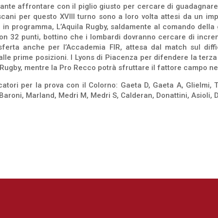
nte affrontare con il piglio giusto per cercare di guadagnare t
toscani per questo XVIII turno sono a loro volta attesi da un im
i in programma, L’Aquila Rugby, saldamente al comando della 
con 32 punti, bottino che i lombardi dovranno cercare di incre
sferta anche per l’Accademia FIR, attesa dal match sul diffi
alle prime posizioni. I Lyons di Piacenza per difendere la ter
ne Rugby, mentre la Pro Recco potrà sfruttare il fattore campo n
tori per la prova con il Colorno: Gaeta D, Gaeta A, Glielmi, T
Baroni, Marland, Medri M, Medri S, Calderan, Donattini, Asioli, 