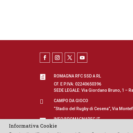
ROMAGNA RFC SSD A RL

CF. E P.IVA: 02240650396
SEDE LEGALE: Via Giordano Bruno, 1 – R

CAMPO DA GIOCO
“Stadio del Rugby di Cesena”, Via Montef
INFO@ROMAGNARFC.IT

Informativa Cookie