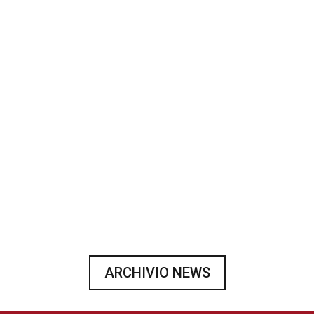
Ufficializzati i gironi della Serie A 2026-27: le
avversarie delle squadre Romagna
Un gruppo di lavoro per approfondire e condividere
processi gestionali: nel primo degli incontri in
programma focus su accoglienza e reclutamento
ARCHIVIO NEWS