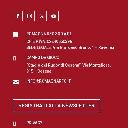
ROMAGNA RFC SSD A RL

CF. E P.IVA: 02240650396
SEDE LEGALE: Via Giordano Bruno, 1 – Ravenna

CAMPO DA GIOCO
“Stadio del Rugby di Cesena”, Via Montefiore,
915 – Cesena
INFO@ROMAGNARFC.IT

REGISTRATI ALLA NEWSLETTER

PRIVACY