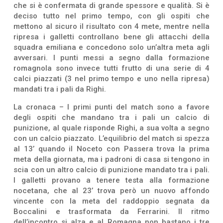
che si è confermata di grande spessore e qualità. Si è
deciso tutto nel primo tempo, con gli ospiti che
mettono al sicuro il risultato con 4 mete, mentre nella
ripresa i galletti controllano bene gli attacchi della
squadra emiliana e concedono solo un’altra meta agli
avversari. I punti messi a segno dalla formazione
romagnola sono invece tutti frutto di una serie di 4
calci piazzati (3 nel primo tempo e uno nella ripresa)
mandati tra i pali da Righi.
La cronaca – I primi punti del match sono a favore
degli ospiti che mandano tra i pali un calcio di
punizione, al quale risponde Righi, a sua volta a segno
con un calcio piazzato. L’equilibrio del match si spezza
al 13’ quando il Noceto con Passera trova la prima
meta della giornata, ma i padroni di casa si tengono in
scia con un altro calcio di punizione mandato tra i pali.
I galletti provano a tenere testa alla formazione
nocetana, che al 23’ trova però un nuovo affondo
vincente con la meta del raddoppio segnata da
Boccalini e trasformata da Ferrarini. Il ritmo
dell’incontro si alza e al Romagna non bastano i tre