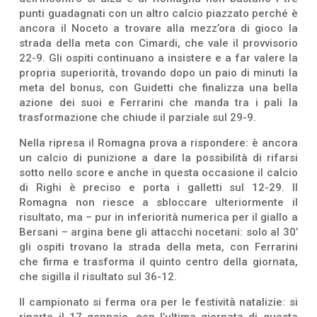
punti guadagnati con un altro calcio piazzato perché è
ancora il Noceto a trovare alla mezz’ora di gioco la
strada della meta con Cimardi, che vale il provvisorio
22-9. Gli ospiti continuano a insistere e a far valere la
propria superiorità, trovando dopo un paio di minuti la
meta del bonus, con Guidetti che finalizza una bella
azione dei suoi e Ferrarini che manda tra i pali la
trasformazione che chiude il parziale sul 29-9.
Nella ripresa il Romagna prova a rispondere: è ancora
un calcio di punizione a dare la possibilità di rifarsi
sotto nello score e anche in questa occasione il calcio
di Righi è preciso e porta i galletti sul 12-29. Il
Romagna non riesce a sbloccare ulteriormente il
risultato, ma – pur in inferiorità numerica per il giallo a
Bersani – argina bene gli attacchi nocetani: solo al 30’
gli ospiti trovano la strada della meta, con Ferrarini
che firma e trasforma il quinto centro della giornata,
che sigilla il risultato sul 36-12.
Il campionato si ferma ora per le festività natalizie: si
riparte il 17 gennaio, con l’ultima giornata di questa