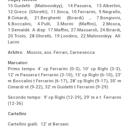
15.Guidetti (Malinovskyy), 14.Passera, 13.Albertini,
12.Greco (Ghiretti), 11.Ilinca, 10.Ferrarini, 9.Negrello,
8.Cimardi, 21.Berghenti (Birardi) , 7.Bongiorni,
6.Boccalini, 4.Pulli, 3.Morini (Maffini), 2.Mosca,
1.Demaldè. A disp: 17.Maffini, 27.Massaroli, 24.Birardi,
20.Triolo, 28.Ghiretti, 19.Londino, 22.Malinovskyy. All:
Larini
Arbitro:
Muscio, ass. Ferrari, Carnesecca
Marcatori
Primo tempo: 4’ cp Ferrarini (0-3), 10’ cp Righi (3-3),
12’ m Passera t Ferrarini (3-10), 15’ cp Righi (6-10), 23’
m Boccalini t Ferrarini (6-17), 28’ cp Righi (9-17), 30’ m
Cimardi nt (9-22), 32’ m Guidetti t Ferrarini (9-29)
Secondo tempo: 9’ cp Righi (12-29), 29’ m e t Ferrarini
(12-36)
Cartellini
Cartellini gialli: 12’ st Bersani