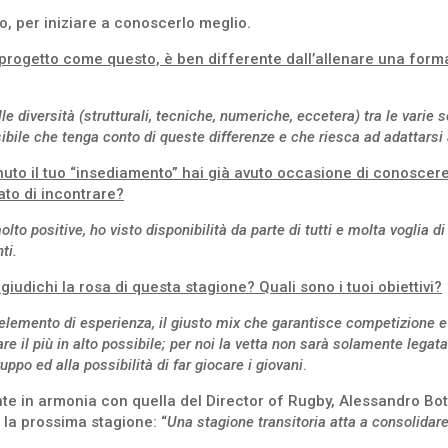
 per iniziare a conoscerlo meglio.
 progetto come questo, è ben differente dall’allenare una formaz
lle diversità (strutturali, tecniche, numeriche, eccetera) tra le varie
bile che tenga conto di queste differenze e che riesca ad adattarsi a
nuto il tuo “insediamento” hai già avuto occasione di conoscere 
to di incontrare?
o positive, ho visto disponibilità da parte di tutti e molta voglia di
ti.
iudichi la rosa di questa stagione? Quali sono i tuoi obiettivi?
lemento di esperienza, il giusto mix che garantisce competizione e tra
are il più in alto possibile; per noi la vetta non sarà solamente lega
po ed alla possibilità di far giocare i giovani
.
te in armonia con quella del Director of Rugby, Alessandro Bott
 la prossima stagione: “
Una stagione transitoria atta a consolidar