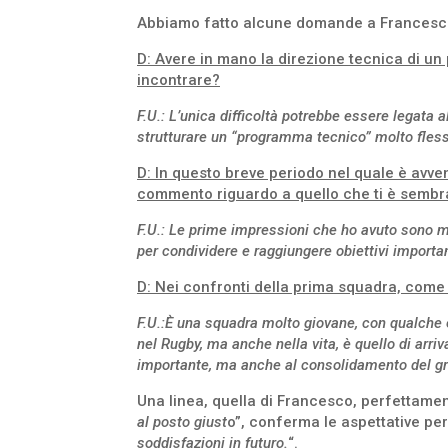
Abbiamo fatto alcune domande a Francesco,
D: Avere in mano la direzione tecnica di un
incontrare?
F.U.: L’unica difficoltà potrebbe essere legata a
strutturare un “programma tecnico” molto flessi
D: In questo breve periodo nel quale è avve
commento riguardo a quello che ti è sembra
F.U.: Le prime impressioni che ho avuto sono molt
per condividere e raggiungere obiettivi importan
D: Nei confronti della prima squadra, come g
F.U.:È una squadra molto giovane, con qualche e
nel Rugby, ma anche nella vita, è quello di arriv
importante, ma anche al consolidamento del grup
Una linea, quella di Francesco, perfettamen
al posto giust
o”, conferma le aspettative per
soddisfazioni in futuro.
“.