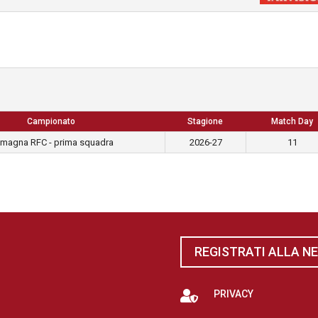
Campionato
Stagione
Match Day
magna RFC - prima squadra
2026-27
11
REGISTRATI ALLA N

PRIVACY