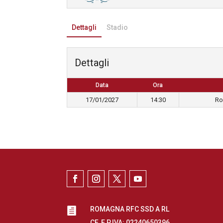
Dettagli
Stadio
Dettagli
Data
Ora
17/01/2027
14:30
Ro
ROMAGNA RFC SSD A RL

CF. E P.IVA: 02240650396