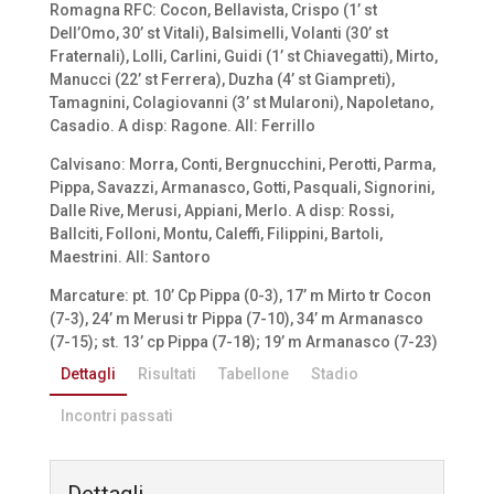
Romagna RFC: Cocon, Bellavista, Crispo (1’ st
Dell’Omo, 30’ st Vitali), Balsimelli, Volanti (30’ st
Fraternali), Lolli, Carlini, Guidi (1’ st Chiavegatti), Mirto,
Manucci (22’ st Ferrera), Duzha (4’ st Giampreti),
Tamagnini, Colagiovanni (3’ st Mularoni), Napoletano,
Casadio. A disp: Ragone. All: Ferrillo
Calvisano: Morra, Conti, Bergnucchini, Perotti, Parma,
Pippa, Savazzi, Armanasco, Gotti, Pasquali, Signorini,
Dalle Rive, Merusi, Appiani, Merlo. A disp: Rossi,
Ballciti, Folloni, Montu, Caleffi, Filippini, Bartoli,
Maestrini. All: Santoro
Marcature: pt. 10’ Cp Pippa (0-3), 17’ m Mirto tr Cocon
(7-3), 24’ m Merusi tr Pippa (7-10), 34’ m Armanasco
(7-15); st. 13’ cp Pippa (7-18); 19’ m Armanasco (7-23)
Dettagli
Risultati
Tabellone
Stadio
Incontri passati
Dettagli