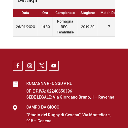
Data
Ora
Campionato
Stagione
Match Day
Romagna
26/01/2020
14:30
RFC -
2019-20
7
Femminile
ROMAGNA RFC SSD A RL

CF. E P.IVA: 02240650396
SEDE LEGALE: Via Giordano Bruno, 1 – Ravenna

CAMPO DA GIOCO
“Stadio del Rugby di Cesena”, Via Montefiore,
915 – Cesena