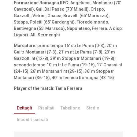
Formazione Romagna RFC:
Angelucci, Montanari (70’
Cavattoni), Gai, Dal Passo (70’ Minelli), Crispo,
Gazzotti, Vetrini, Gnassi, Bravetti (65’ Mariuzzo),
Stoppa, Poletti (65’ Gardenghi), Fioredelmondo,
Bentivegna (55’ Marasco), Napoletano, Ferrera. A disp:
Liguori. All: Sermenghi
Marcature:
primo tempo 15’ cp Le Puma (0-3), 20’ m
Gai tr Montanari (7-3), 21’ m nt Le Puma (7-8), 23’ m
Gazzotti nt (12-8), 39’ m Stoppa tr Montanari (19-8);
secondo tempo 10’ m tr Le Puma (19-15), 17’ Gnassi nt
(24-15), 26’ m Montanari nt (29-15), 36’ m Stoppa tr
Montanari (36-15), 40’ m tecnica Romagna (43-15)
Player of the match:
Tania Ferrera
Dettagli
Risultati
Tabellone
Stadio
Incontri passati