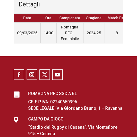
Dettagli
Data
Ora
Campionato
Stagione
Match Day
Romagna
09/03/2025
14:30
RFC -
2024-25
8
Femminile
ROMAGNA RFC SSD A RL

CF. E P.IVA: 02240650396
SEDE LEGALE: Via Giordano Bruno, 1 – Ravenna

CAMPO DA GIOCO
“Stadio del Rugby di Cesena”, Via Montefiore,
915 – Cesena