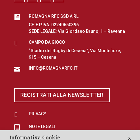
ROMAGNA RFC SSD A RL

CF. E P.IVA: 02240650396
SEDE LEGALE: Via Giordano Bruno, 1 – Ravenna

CAMPO DA GIOCO
“Stadio del Rugby di Cesena”, Via Montefiore,
915 – Cesena
INFO@ROMAGNARFC.IT

REGISTRATI ALLA NEWSLETTER

PRIVACY
NOTE LEGALI
h
Informativa Cookie
X
EROGAZIONI PUBBLICHE