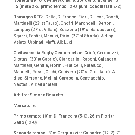
15 (mete 2-2; primo tempo 12-0; punti conquistati 2-2)
Romagna RFC
:
. Gallo, Di Franco, Fiori, Di Lena, Donati,
Martinelli (23’ st Tauro), Onofri, Maroncelli, Bertoni,
Lamptey (27’ st Villani), Buzzone (19’ st Baldassarri),
Sgarzi, Fantini, Manuzi, Pirini (27’ st Strada). A disp:
Velato, Urbinati, Maffi. All: Luci
Civitavecchia Rugby Centumcellae:
Crinò, Cerquozzi,
Diottasi (30’ pt Caprio), Giancarlini, Raponi, Calandro,
Martinelli, Gentile, Fiorini, Fraticelli, Natalucci,
Manuelli, Rossi, Orchi, Cocivera (20’ st Giordano). A
disp: Simeone, Mellini, Carabella, Centracchio,
Nastasi. All: Granatelli.
Arbitro:
Simone Boaretto
Marcature:
Primo tempo:
10’ m Di Franco nt (5-0), 26’ m Fiori tr
Gallo (12-0)
Secondo tempo:
3’ m Cerquozzi tr Calandro (12-7), 7’