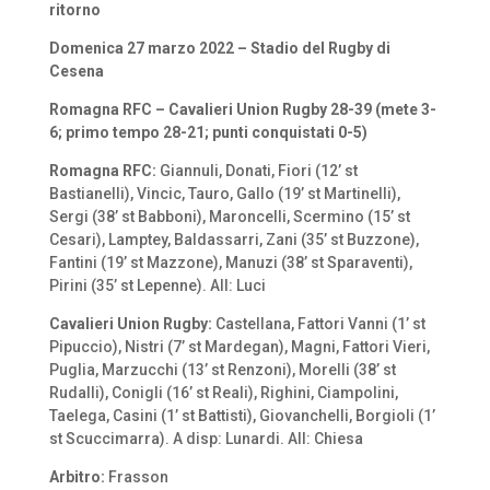
ritorno
Domenica 27 marzo 2022 – Stadio del Rugby di
Cesena
Romagna RFC – Cavalieri Union Rugby 28-39 (mete 3-
6; primo tempo 28-21; punti conquistati 0-5)
Romagna RFC:
Giannuli, Donati, Fiori (12’ st
Bastianelli), Vincic, Tauro, Gallo (19’ st Martinelli),
Sergi (38’ st Babboni), Maroncelli, Scermino (15’ st
Cesari), Lamptey, Baldassarri, Zani (35’ st Buzzone),
Fantini (19’ st Mazzone), Manuzi (38’ st Sparaventi),
Pirini (35’ st Lepenne). All: Luci
Cavalieri Union Rugby:
Castellana, Fattori Vanni (1’ st
Pipuccio), Nistri (7’ st Mardegan), Magni, Fattori Vieri,
Puglia, Marzucchi (13’ st Renzoni), Morelli (38’ st
Rudalli), Conigli (16’ st Reali), Righini, Ciampolini,
Taelega, Casini (1’ st Battisti), Giovanchelli, Borgioli (1’
st Scuccimarra). A disp: Lunardi. All: Chiesa
Arbitro:
Frasson