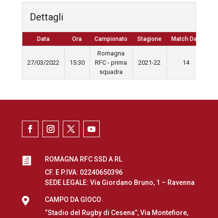
Dettagli
Data
Ora
Campionato
Stagione
Match Day
Romagna
27/03/2022
15:30
RFC - prima
2021-22
14
squadra
ROMAGNA RFC SSD A RL

CF. E P.IVA: 02240650396
SEDE LEGALE: Via Giordano Bruno, 1 – Ravenna

CAMPO DA GIOCO
“Stadio del Rugby di Cesena”, Via Montefiore,