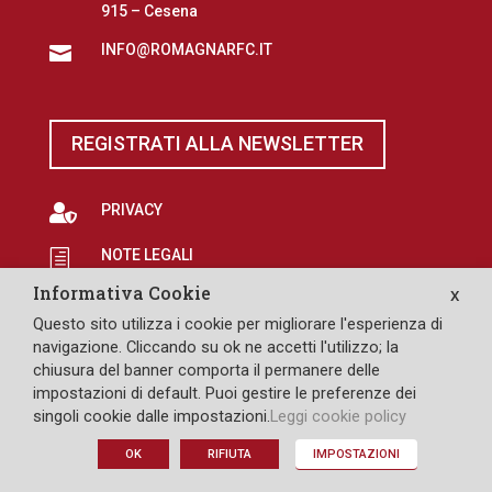
915 – Cesena
INFO@ROMAGNARFC.IT

REGISTRATI ALLA NEWSLETTER

PRIVACY
NOTE LEGALI
h
Informativa Cookie
X
EROGAZIONI PUBBLICHE
p
Questo sito utilizza i cookie per migliorare l'esperienza di

SAFEGUARDING
navigazione. Cliccando su ok ne accetti l'utilizzo; la
chiusura del banner comporta il permanere delle
impostazioni di default. Puoi gestire le preferenze dei
singoli cookie dalle impostazioni.
Leggi cookie policy
DESIGN: PULLOVER
OK
RIFIUTA
IMPOSTAZIONI