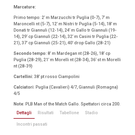
Marcature:
Primo tempo: 2’ m Marzucchi tr Puglia (0-7), 7’ m
Maroncelli nt (5-7), 12’ m Nistri tr Puglia (5-14), 18’ m
Donati tr Giannuli (12-14), 24’ m Gallo tr Giannuli (19-
14), 29’ cp Giannuli (22-14), 32’ m Casini tr Puglia (22-
21), 37’ cp Giannuli (25-21), 40’ drop Gallo (28-21)
Secondo tempo:
8’ m Mardegan nt (28-26), 18’ cp
Puglia (28-29), 21’ m Morelli nt (28-34), 36’ st m Morelli
nt (28-39)
Cartellini:
38’ pt rosso Ciampolini
Calciatori
: Puglia (Cavalieri) 4/7, Giannuli (Romagna)
4/5
Note
: PLB Man of the Match Gallo. Spettatori circa 200.
Dettagli
Risultati
Tabellone
Stadio
Incontri passati