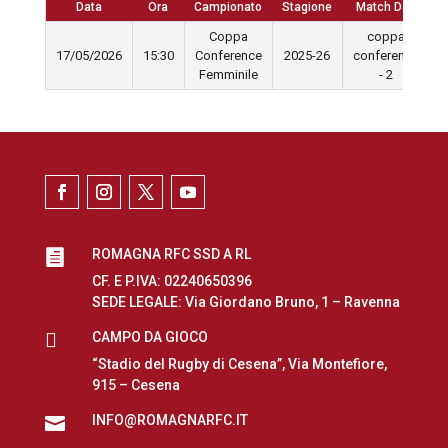
Data
Ora
Campionato
Stagione
Match Day
Coppa
coppa
17/05/2026
15:30
Conference
2025-26
conference
Femminile
- 2
ROMAGNA RFC SSD A RL

CF. E P.IVA: 02240650396
SEDE LEGALE: Via Giordano Bruno, 1 – Ravenna

CAMPO DA GIOCO
“Stadio del Rugby di Cesena”, Via Montefiore,
915 – Cesena
INFO@ROMAGNARFC.IT
