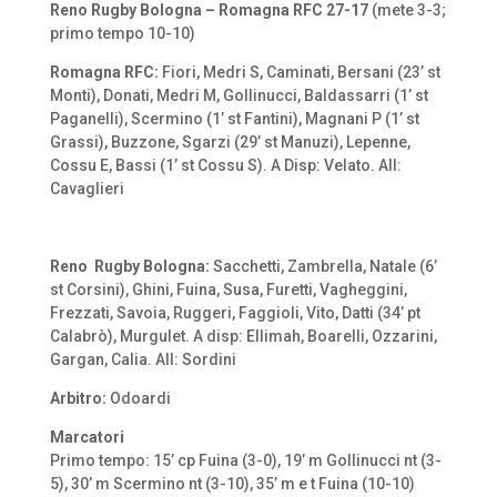
Reno Rugby Bologna – Romagna RFC 27-17
(mete 3-3;
primo tempo 10-10)
Romagna RFC:
Fiori, Medri S, Caminati, Bersani (23’ st
Monti), Donati, Medri M, Gollinucci, Baldassarri (1’ st
Paganelli), Scermino (1’ st Fantini), Magnani P (1’ st
Grassi), Buzzone, Sgarzi (29’ st Manuzi), Lepenne,
Cossu E, Bassi (1’ st Cossu S). A Disp: Velato. All:
Cavaglieri
Reno Rugby Bologna:
Sacchetti, Zambrella, Natale (6’
st Corsini), Ghini, Fuina, Susa, Furetti, Vagheggini,
Frezzati, Savoia, Ruggeri, Faggioli, Vito, Datti (34’ pt
Calabrò), Murgulet. A disp: Ellimah, Boarelli, Ozzarini,
Gargan, Calia. All: Sordini
Arbitro:
Odoardi
Marcatori
Primo tempo: 15’ cp Fuina (3-0), 19’ m Gollinucci nt (3-
5), 30’ m Scermino nt (3-10), 35’ m e t Fuina (10-10)