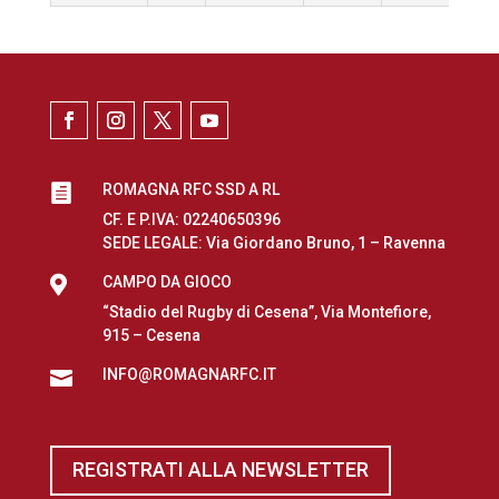
ROMAGNA RFC SSD A RL

CF. E P.IVA: 02240650396
SEDE LEGALE: Via Giordano Bruno, 1 – Ravenna

CAMPO DA GIOCO
“Stadio del Rugby di Cesena”, Via Montefiore,
915 – Cesena
INFO@ROMAGNARFC.IT

REGISTRATI ALLA NEWSLETTER