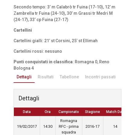
Secondo tempo: 3’ m Calabrò tr Fuina (17-10), 12’ m
Zambrella tr Fuina (24-10), 30’ m Grassi tr Medri M
(24-17), 33’ cp Fuina (27-17)
Cartellini
Cartellini gialli: 21’ st Corsini, 25’ st Ellimah
Cartellini rossi: nessuno
Punti conquistati in classifica
: Romagna 0, Reno
Bologna 4
Dettagli
Risultati
Tabellone
Incontri passati
Dettagli
Data
Ora
Campionato
Stagione
Match Day
Romagna
19/02/2017
14:30
RFC - prima
2016-17
14
squadra