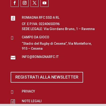
ROMAGNA RFC SSD A RL

CF. E P.IVA: 02240650396
SEDE LEGALE: Via Giordano Bruno, 1 – Ravenna

CAMPO DA GIOCO
“Stadio del Rugby di Cesena”, Via Montefiore,
915 – Cesena
INFO@ROMAGNARFC.IT

REGISTRATI ALLA NEWSLETTER

PRIVACY
NOTE LEGALI
h