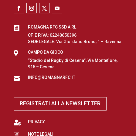
ROMAGNA RFC SSD A RL

CF. E P.IVA: 02240650396
SEDE LEGALE: Via Giordano Bruno, 1 – Ravenna

CAMPO DA GIOCO
“Stadio del Rugby di Cesena”, Via Montefiore,
915 – Cesena
INFO@ROMAGNARFC.IT

REGISTRATI ALLA NEWSLETTER

PRIVACY
NOTE LEGALI
h