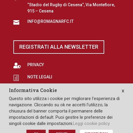
“Stadio del Rugby di Cesena”, Via Montefiore,
915 – Cesena
INFO@ROMAGNARFC.IT

REGISTRATI ALLA NEWSLETTER

PRIVACY
NOTE LEGALI
h
EROGAZIONI PUBBLICHE
p
Informativa Cookie
X
Questo sito utilizza i cookie per migliorare l'esperienza di

SAFEGUARDING
navigazione. Cliccando su ok ne accetti l'utilizzo; la
chiusura del banner comporta il permanere delle
impostazioni di default. Puoi gestire le preferenze dei
singoli cookie dalle impostazioni.
Leggi cookie policy
DESIGN: PULLOVER