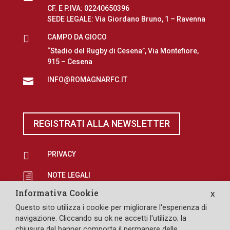
CF. E P.IVA: 02240650396
SEDE LEGALE: Via Giordano Bruno, 1 – Ravenna

CAMPO DA GIOCO
“Stadio del Rugby di Cesena”, Via Montefiore,
915 – Cesena
INFO@ROMAGNARFC.IT

REGISTRATI ALLA NEWSLETTER

PRIVACY
NOTE LEGALI
h
Informativa Cookie
X
EROGAZIONI PUBBLICHE
p
Questo sito utilizza i cookie per migliorare l'esperienza di

SAFEGUARDING
navigazione. Cliccando su ok ne accetti l'utilizzo; la
chiusura del banner comporta il permanere delle