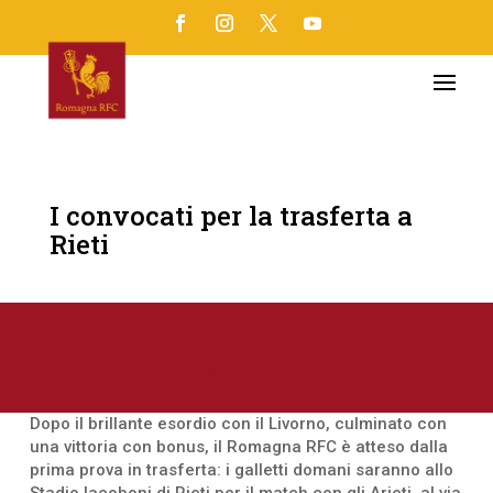
I convocati per la trasferta a
Rieti
20 Ott 2018
ROMAGNA RFC
|
CAMPIONATO 2018-19
|
TOP NEWS
Dopo il brillante esordio con il Livorno, culminato con
una vittoria con bonus, il Romagna RFC è atteso dalla
prima prova in trasferta: i galletti domani saranno allo
Stadio Iacoboni di Rieti per il match con gli Arieti, al via