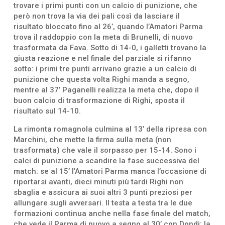
trovare i primi punti con un calcio di punizione, che
però non trova la via dei pali così da lasciare il
risultato bloccato fino al 26’, quando l’Amatori Parma
trova il raddoppio con la meta di Brunelli, di nuovo
trasformata da Fava. Sotto di 14-0, i galletti trovano la
giusta reazione e nel finale del parziale si rifanno
sotto: i primi tre punti arrivano grazie a un calcio di
punizione che questa volta Righi manda a segno,
mentre al 37’ Paganelli realizza la meta che, dopo il
buon calcio di trasformazione di Righi, sposta il
risultato sul 14-10.
La rimonta romagnola culmina al 13’ della ripresa con
Marchini, che mette la firma sulla meta (non
trasformata) che vale il sorpasso per 15-14. Sono i
calci di punizione a scandire la fase successiva del
match: se al 15’ l’Amatori Parma manca l’occasione di
riportarsi avanti, dieci minuti più tardi Righi non
sbaglia e assicura ai suoi altri 3 punti preziosi per
allungare sugli avversari. Il testa a testa tra le due
formazioni continua anche nella fase finale del match,
che vede il Parma di nuovo a segno al 30’ con Dondi: la