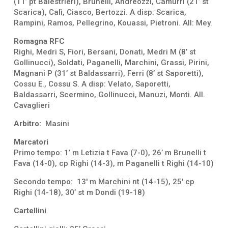
(11’ pt Balestrieri), Brunelli, Andreozzi, Camurri (21’ st
Scarica), Calì, Ciasco, Bertozzi. A disp: Scarica,
Rampini, Ramos, Pellegrino, Kouassi, Pietroni. All: Mey.
Romagna RFC
Righi, Medri S, Fiori, Bersani, Donati, Medri M (8’ st
Gollinucci), Soldati, Paganelli, Marchini, Grassi, Pirini,
Magnani P (31’ st Baldassarri), Ferri (8’ st Saporetti),
Cossu E., Cossu S. A disp: Velato, Saporetti,
Baldassarri, Scermino, Gollinucci, Manuzi, Monti. All.
Cavaglieri
Arbitro:
Masini
Marcatori
Primo tempo: 1’ m Letizia t Fava (7-0), 26’ m Brunelli t
Fava (14-0), cp Righi (14-3), m Paganelli t Righi (14-10)
Secondo tempo: 13′ m Marchini nt (14-15), 25′ cp
Righi (14-18), 30’ st m Dondi (19-18)
Cartellini