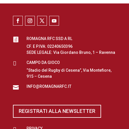
ROMAGNA RFC SSD A RL

CF. E P.IVA: 02240650396
SEDE LEGALE: Via Giordano Bruno, 1 – Ravenna

CAMPO DA GIOCO
“Stadio del Rugby di Cesena”, Via Montefiore,
915 – Cesena
INFO@ROMAGNARFC.IT

REGISTRATI ALLA NEWSLETTER
PRIVACY