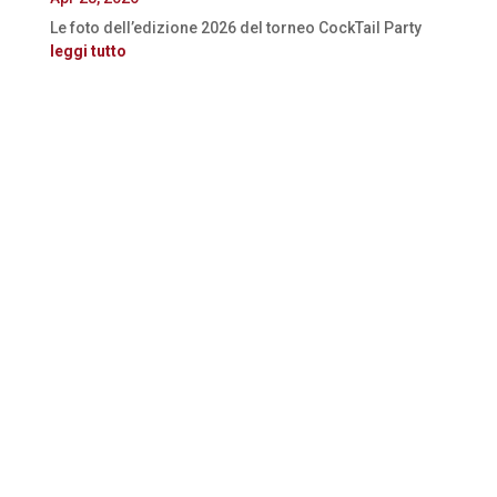
Le foto dell’edizione 2026 del torneo CockTail Party
leggi tutto
La seconda edizione di Cocktail Party si chiude
con un ottimo bilancio: due bellissime giornate
allo Stadio del Rugby di Cesena