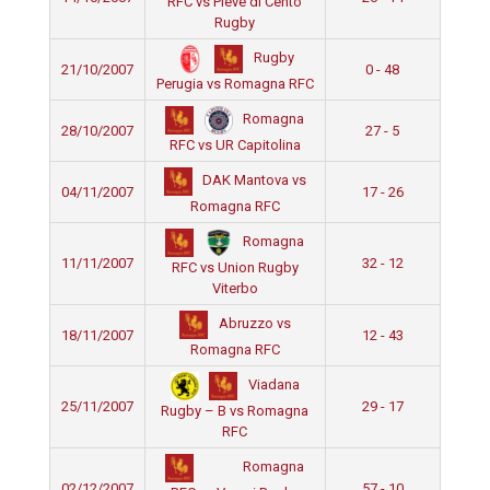
RFC vs Pieve di Cento
Rugby
Rugby
21/10/2007
0 - 48
Perugia vs Romagna RFC
Romagna
28/10/2007
27 - 5
RFC vs UR Capitolina
DAK Mantova vs
04/11/2007
17 - 26
Romagna RFC
Romagna
11/11/2007
32 - 12
RFC vs Union Rugby
Viterbo
Abruzzo vs
18/11/2007
12 - 43
Romagna RFC
Viadana
25/11/2007
29 - 17
Rugby – B vs Romagna
RFC
Romagna
02/12/2007
57 - 10