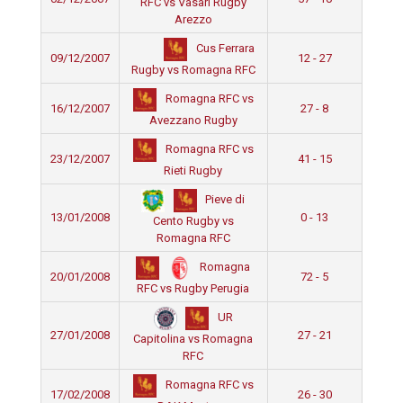
RFC vs Vasari Rugby
Arezzo
Cus Ferrara
09/12/2007
12 - 27
Rugby vs Romagna RFC
Romagna RFC vs
16/12/2007
27 - 8
Avezzano Rugby
Romagna RFC vs
23/12/2007
41 - 15
Rieti Rugby
Pieve di
13/01/2008
0 - 13
Cento Rugby vs
Romagna RFC
Romagna
20/01/2008
72 - 5
RFC vs Rugby Perugia
UR
27/01/2008
27 - 21
Capitolina vs Romagna
RFC
Romagna RFC vs
17/02/2008
26 - 30