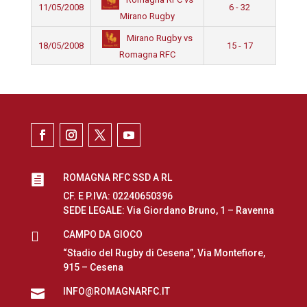
11/05/2008
6 - 32
Mirano Rugby
Mirano Rugby vs
18/05/2008
15 - 17
Romagna RFC
ROMAGNA RFC SSD A RL

CF. E P.IVA: 02240650396
SEDE LEGALE: Via Giordano Bruno, 1 – Ravenna

CAMPO DA GIOCO
“Stadio del Rugby di Cesena”, Via Montefiore,
915 – Cesena
INFO@ROMAGNARFC.IT
