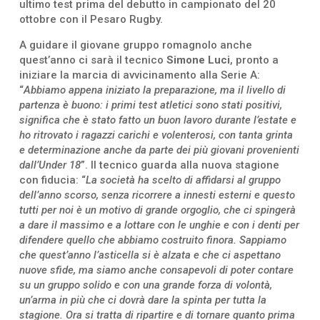
ultimo test prima del debutto in campionato del 20
ottobre con il Pesaro Rugby.
A guidare il giovane gruppo romagnolo anche
quest’anno ci sarà il tecnico
Simone Luci
, pronto a
iniziare la marcia di avvicinamento alla Serie A:
“
Abbiamo appena iniziato la preparazione, ma il livello di
partenza è buono: i primi test atletici sono stati positivi,
significa che è stato fatto un buon lavoro durante l’estate e
ho ritrovato i ragazzi carichi e volenterosi, con tanta grinta
e determinazione anche da parte dei più giovani provenienti
dall’Under 18
”. Il tecnico guarda alla nuova stagione
con fiducia: “
La società ha scelto di affidarsi al gruppo
dell’anno scorso, senza ricorrere a innesti esterni e questo
tutti per noi è un motivo di grande orgoglio, che ci spingerà
a dare il massimo e a lottare con le unghie e con i denti per
difendere quello che abbiamo costruito finora. Sappiamo
che quest’anno l’asticella si è alzata e che ci aspettano
nuove sfide, ma siamo anche consapevoli di poter contare
su un gruppo solido e con una grande forza di volontà,
un’arma in più che ci dovrà dare la spinta per tutta la
stagione. Ora si tratta di ripartire e di tornare quanto prima