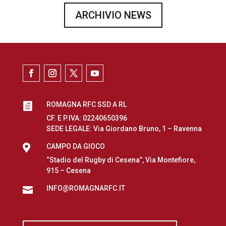
ARCHIVIO NEWS
ROMAGNA RFC SSD A RL

CF. E P.IVA: 02240650396
SEDE LEGALE: Via Giordano Bruno, 1 – Ravenna

CAMPO DA GIOCO
“Stadio del Rugby di Cesena”, Via Montefiore,
915 – Cesena
INFO@ROMAGNARFC.IT
